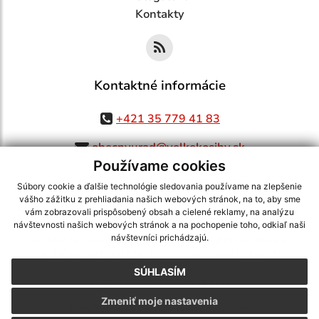
Kontakty
Kontaktné informácie
+421 35 779 41 83
obecnyurad@velkekosihy.sk
Používame cookies
Súbory cookie a ďalšie technológie sledovania používame na zlepšenie
vášho zážitku z prehliadania našich webových stránok, na to, aby sme
využite možnosť získavania aktuálnych informácií s využitím RSS
,
vám zobrazovali prispôsobený obsah a cielené reklamy, na analýzu
CMS systém (redakčný) systém ECHELON 2,
Mapa stránok
,
web portál
,
návštevnosti našich webových stránok a na pochopenie toho, odkiaľ naši
návštevníci prichádzajú.
webhosting
,
webex.digital, s.r.o.
,
domény
,
registrácia domény
,
spoločnosť webex.digital, s.r.o.
,
technický prevádzkovateľ
SÚHLASÍM
Posledná aktualizácia:
05.08.2026
Zmeniť moje nastavenia
Vytlačiť stránku
|
Vyhlásenie o prístupnosti