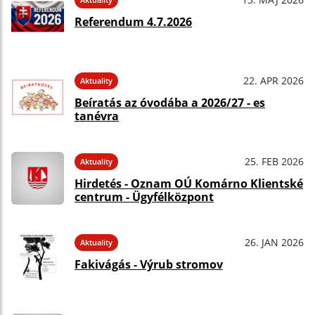
Referendum 4.7.2026
22. APR 2026
Aktuality
Beíratás az óvodába a 2026/27 - es
tanévra
25. FEB 2026
Aktuality
Hirdetés - Oznam OÚ Komárno Klientské
centrum - Ügyfélközpont
26. JAN 2026
Aktuality
Fakivágás - Výrub stromov