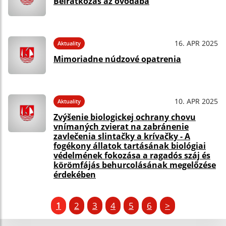
Beíratkozás az óvodába
16. APR 2025
Aktuality
Mimoriadne núdzové opatrenia
10. APR 2025
Aktuality
Zvýšenie biologickej ochrany chovu
vnímaných zvierat na zabránenie
zavlečenia slintačky a krívačky - A
fogékony állatok tartásának biológiai
védelmének fokozása a ragadós száj és
körömfájás behurcolásának megelőzése
érdekében
1
2
3
4
5
6
>