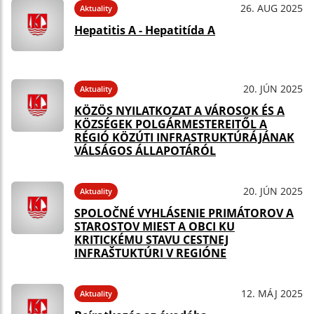
26. AUG 2025
Aktuality
Hepatitis A - Hepatitída A
20. JÚN 2025
Aktuality
KÖZÖS NYILATKOZAT A VÁROSOK ÉS A
KÖZSÉGEK POLGÁRMESTEREITŐL A
RÉGIÓ KÖZÚTI INFRASTRUKTÚRÁJÁNAK
VÁLSÁGOS ÁLLAPOTÁRÓL
20. JÚN 2025
Aktuality
SPOLOČNÉ VYHLÁSENIE PRIMÁTOROV A
STAROSTOV MIEST A OBCI KU
KRITICKÉMU STAVU CESTNEJ
INFRAŠTUKTÚRI V REGIÓNE
12. MÁJ 2025
Aktuality