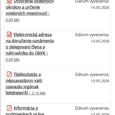
Utvorenie volebných
Dátum vyvesenia:
okrskov a určenie
14.05.2026
volebných miestností
|
0.09 Mb
Elektronická adresa
Dátum vyvesenia:
na doručenie oznámenia
14.05.2026
o delegovaní člena a
náhradníka do OkVK
|
0.09 Mb
Tájékoztatás a
Dátum vyvesenia:
népsavazáson való
13.05.2026
szavazás jogának
feltételeiről
| 0.19 Mb
Informácia o
Dátum vyvesenia:
podmienkach práva
13.05.2026