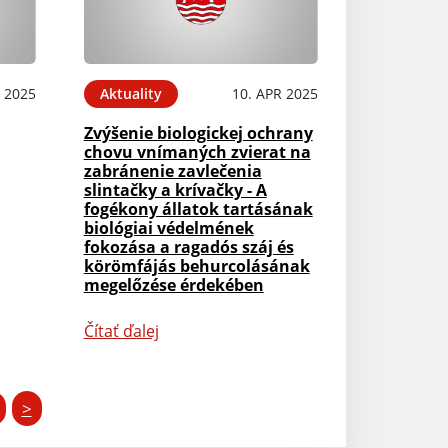
 2025
Aktuality
10. APR 2025
Zvýšenie biologickej ochrany
chovu vnímaných zvierat na
zabránenie zavlečenia
slintačky a krívačky - A
fogékony állatok tartásának
biológiai védelmének
fokozása a ragadós száj és
körömfájás behurcolásának
megelőzése érdekében
Čítať ďalej
>