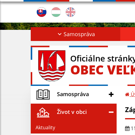
Samospráva
Oficiálne stránk
OBEC VEĽ
Samospráva
Ú
Zá
Život v obci
Aktuality
11