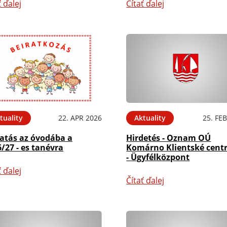
ť ďalej
Čítať ďalej
tuality
22. APR 2026
Aktuality
25. FE
ratás az óvodába a
Hirdetés - Oznam OÚ
/27 - es tanévra
Komárno Klientské cen
- Ügyfélközpont
ť ďalej
Čítať ďalej