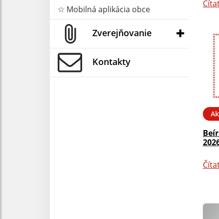
Číta
☆ Mobilná aplikácia obce
Zverejňovanie
Kontakty
Ak
Beí
2026
Číta