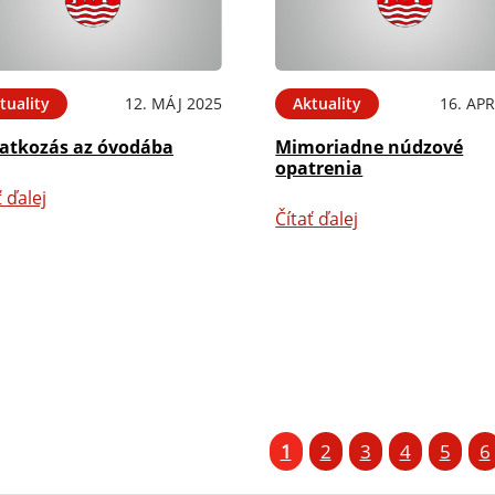
tuality
12. MÁJ 2025
Aktuality
16. APR
ratkozás az óvodába
Mimoriadne núdzové
opatrenia
ť ďalej
Čítať ďalej
1
2
3
4
5
6