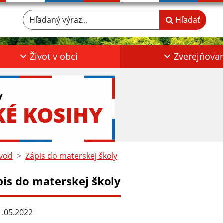
Hľadaný výraz...
Hľadať
Život v obci
Zverejňova
y
KÉ KOSIHY
vod
Zápis do materskej školy
pis do materskej školy
.05.2022