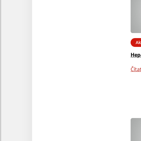
Ak
Hepa
Číta