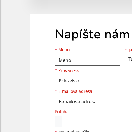
Napíšte nám
Meno
Priezvisko
E-mailová adresa
*
Meno:
*
Te
*
Priezvisko:
*
E-mailová adresa:
Príloha:
Príloha
*
povinné položky