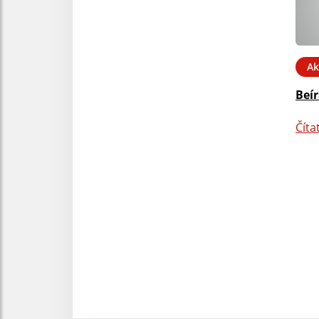
Ak
Beí
Číta