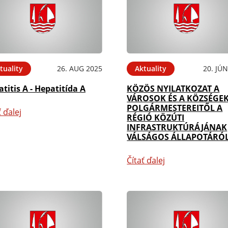
tuality
26. AUG 2025
Aktuality
20. JÚ
titis A - Hepatitída A
KÖZÖS NYILATKOZAT A
VÁROSOK ÉS A KÖZSÉGE
POLGÁRMESTEREITŐL A
ť ďalej
RÉGIÓ KÖZÚTI
INFRASTRUKTÚRÁJÁNAK
VÁLSÁGOS ÁLLAPOTÁRÓ
Čítať ďalej