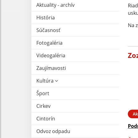
Aktuality - archív
Riad
usku
História
Na z
Súčasnosť
Fotogaléria
Zo
Videogaléria
Zaujímavosti
Kultúra
Šport
Cirkev
Ak
Cintorín
Podn
Odvoz odpadu