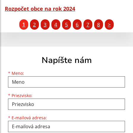
Rozpočet obce na rok 2024
1
2
3
4
5
6
7
8
>
Napíšte nám
Meno
Priezvisko
E-mailová adresa
*
Meno:
*
Priezvisko:
*
E-mailová adresa: