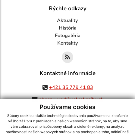
Rýchle odkazy
Aktuality
História
Fotogaléria
Kontakty
Kontaktné informácie
+421 35 779 41 83
obecnyurad@velkekosihy.sk
Používame cookies
Súbory cookie a ďalšie technológie sledovania používame na zlepšenie
vášho zážitku z prehliadania našich webových stránok, na to, aby sme
využite možnosť získavania aktuálnych informácií s využitím RSS
,
vám zobrazovali prispôsobený obsah a cielené reklamy, na analýzu
návštevnosti našich webových stránok a na pochopenie toho, odkiaľ naši
CMS systém (redakčný) systém ECHELON 2,
Mapa stránok
,
web portál
,