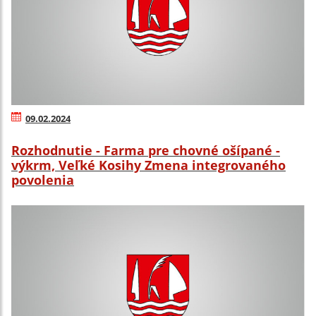
09.02.2024
Rozhodnutie - Farma pre chovné ošípané -
výkrm, Veľké Kosihy Zmena integrovaného
povolenia