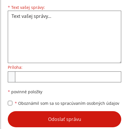
Text vašej správy...
*
Text vašej správy:
Príloha:
Príloha
*
povinné položky
*
Oboznámil som sa so
spracúvaním osobných údajov
Google reCaptcha Response
Odoslať správu