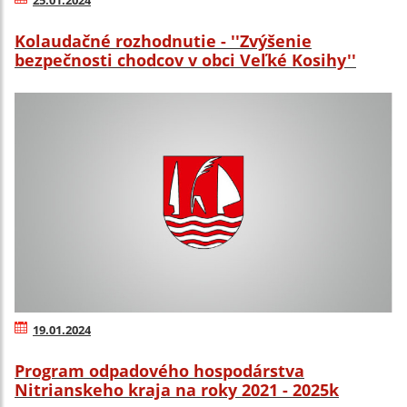
Kolaudačné rozhodnutie - ''Zvýšenie
bezpečnosti chodcov v obci Veľké Kosihy''
19.01.2024
Program odpadového hospodárstva
Nitrianskeho kraja na roky 2021 - 2025k