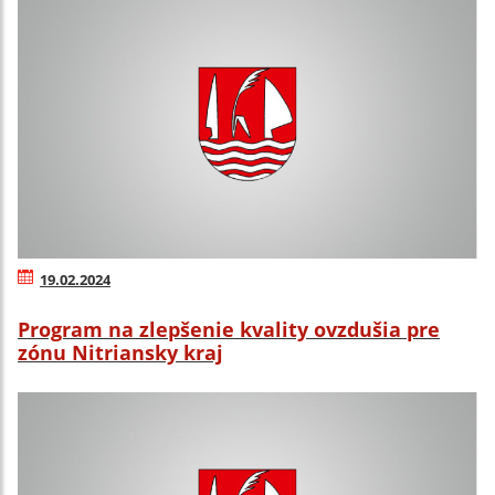
19.02.2024
Program na zlepšenie kvality ovzdušia pre
zónu Nitriansky kraj