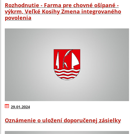
Rozhodnutie - Farma pre chovné ošípané -
výkrm, Veľké Kosihy Zmena integrovaného
povolenia
29.01.2024
Oznámenie o uložení doporučenej zásielky