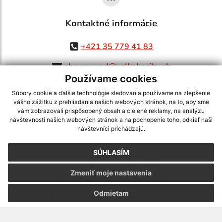
Kontaktné informácie
+421 35 779 41 83
obecnyurad@velkekosihy.sk
Používame cookies
Súbory cookie a ďalšie technológie sledovania používame na zlepšenie
vášho zážitku z prehliadania našich webových stránok, na to, aby sme
využite možnosť získavania aktuálnych informácií s využitím RSS
,
vám zobrazovali prispôsobený obsah a cielené reklamy, na analýzu
návštevnosti našich webových stránok a na pochopenie toho, odkiaľ naši
CMS systém (redakčný) systém ECHELON 2,
Mapa stránok
,
web portál
,
návštevníci prichádzajú.
webhosting
,
webex.digital, s.r.o.
,
domény
,
registrácia domény
,
spoločnosť webex.digital, s.r.o.
,
technický prevádzkovateľ
SÚHLASÍM
Posledná aktualizácia:
05.08.2026
Zmeniť moje nastavenia
Vytlačiť stránku
|
Vyhlásenie o prístupnosti
Autorské práva
|
Cookies
Odmietam
.
.
.
.
.
.
webdesign
|