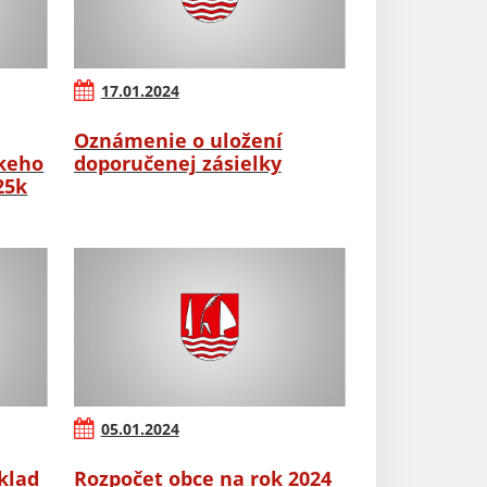
17.01.2024
Oznámenie o uložení
skeho
doporučenej zásielky
25k
05.01.2024
klad
Rozpočet obce na rok 2024