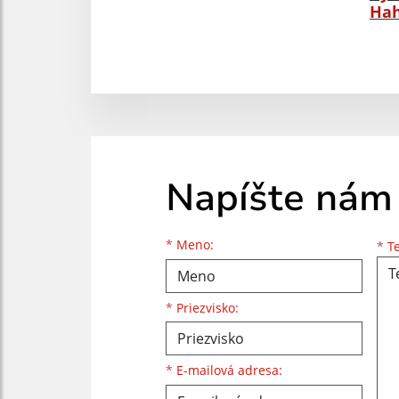
Ha
Napíšte nám
Meno
Priezvisko
E-mailová adresa
*
Meno:
*
Te
*
Priezvisko:
*
E-mailová adresa: