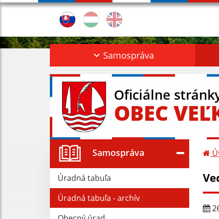
Samospráva
Oficiálne stránk
OBEC VEĽ
Samospráva
Ú
Ve
Úradná tabuľa
Úradná tabuľa - archív
26
Obecný úrad