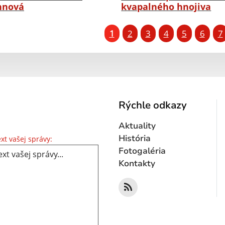
hnová
kvapalného hnojiva
1
2
3
4
5
6
7
Rýchle odkazy
Aktuality
Text vašej správy...
História
xt vašej správy:
Fotogaléria
Kontakty