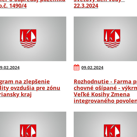
p.č. 1490/4
22.3.2024
9.02.2024
09.02.2024
gram na zlepšenie
Rozhodnutie - Farma p
lity ovzdušia pre zónu
chovné ošípané - výkr
riansky kraj
Veľké Kosihy Zmena
integrovaného povole