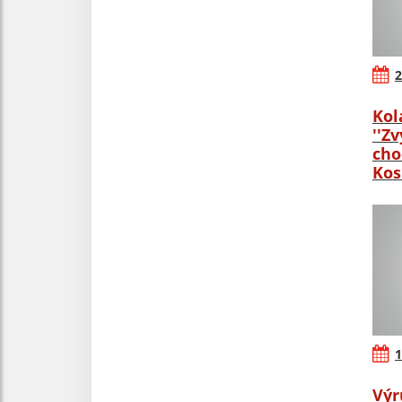
2
Kol
''Z
cho
Kos
1
Výr