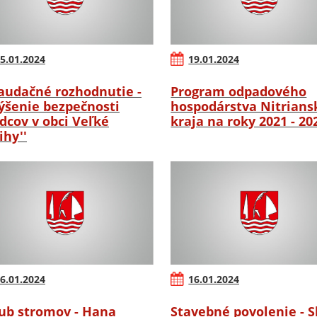
5.01.2024
19.01.2024
audačné rozhodnutie -
Program odpadového
výšenie bezpečnosti
hospodárstva Nitrian
dcov v obci Veľké
kraja na roky 2021 - 20
ihy''
6.01.2024
16.01.2024
ub stromov - Hana
Stavebné povolenie - S