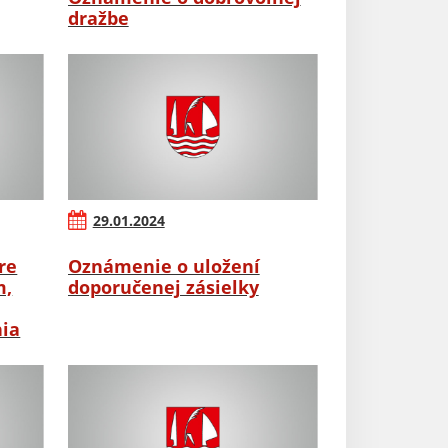
dražbe
29.01.2024
re
Oznámenie o uložení
m,
doporučenej zásielky
nia