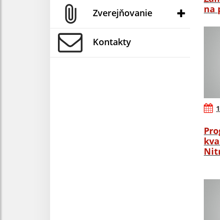
na 
Zverejňovanie
Kontakty
1
Pro
kva
Nit