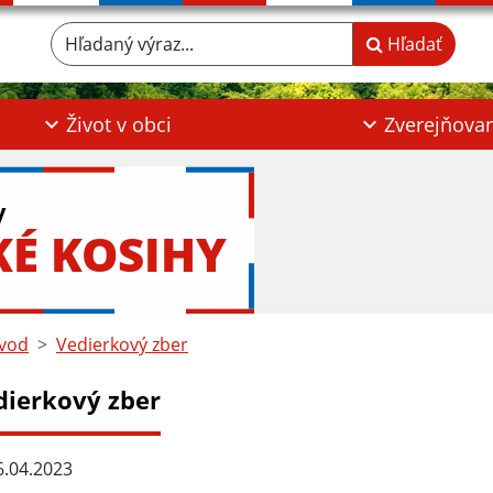
Hľadaný výraz...
Hľadať
Život v obci
Zverejňova
y
KÉ KOSIHY
vod
Vedierkový zber
dierkový zber
.04.2023