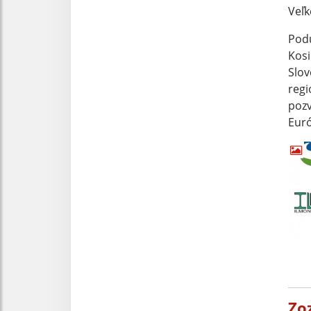
Veľk
Podu
Kosi
Slov
regi
pozv
Euró
Zo