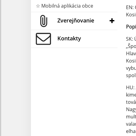
☆ Mobilná aplikácia obce
EN: 
Kos
Zverejňovanie
Popi
Kontakty
SK: 
„Špo
Hlav
Kosi
vybu
spol
HU: 
kime
tová
Nagy
mult
vala
elha