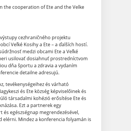
in the cooperation of Ete and the Velke
é výstupy cezhraničného projektu
bcí Veľké Kosihy a Ete – a ďalších hostí.
 súdržnosť medzi obcami Ete a Veľké
tneri usilovať dosiahnuť prostredníctvom
iou dňa športu a zdravia a vydaním
nferencie detailne adresujú.
oz, tevékenységeihez és várható
agykeszi és Ete község képviselőinek és
yúló társadalmi kohézió erősítése Ete és
knázása. Ezt a partnerek egy
ort és egészségnap megrendezésével,
d elérni. Mindez a konferencia folyamán is