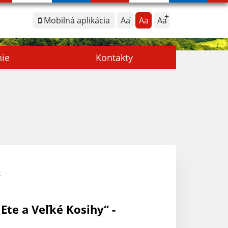
Mobilná aplikácia
Aa
Aa
Aa
nie
Kontakty
-
Ete a Veľké Kosihy“ -