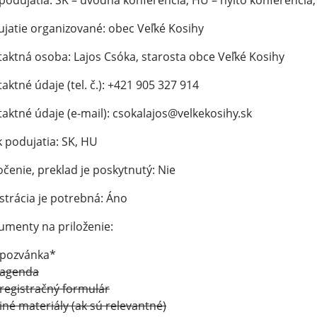
podujatia: SK – úvodná konferencia; HU – nyitó konferencia
jatie organizované: obec Veľké Kosihy
aktná osoba: Lajos Csóka, starosta obce Veľké Kosihy
aktné údaje (tel. č.): +421 905 327 914
aktné údaje (e-mail): csokalajos@velkekosihy.sk
k podujatia: SK, HU
čenie, preklad je poskytnutý: Nie
strácia je potrebná: Áno
menty na priloženie:
pozvánka*
agenda
registračný formulár
iné materiály (ak sú relevantné)