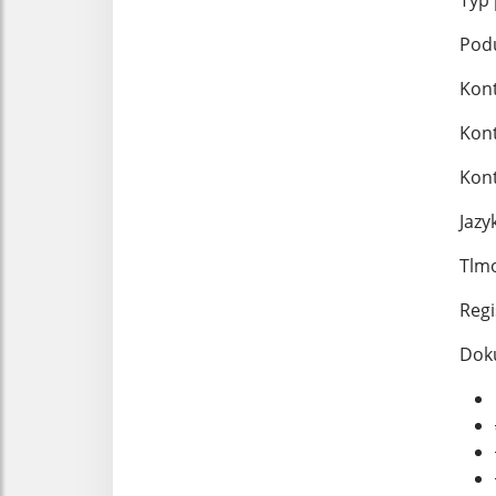
Typ 
Podu
Kont
Kont
Kont
Jazy
Tlmo
Regi
Doku