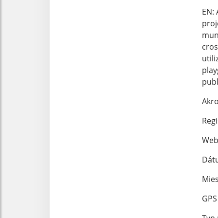
EN: 
proj
muni
cros
util
play
publ
Akro
Regi
Webs
Dát
Mies
GPS 