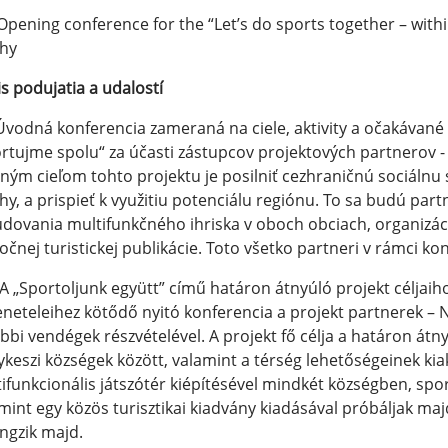
Opening conference for the “Let’s do sports together – with
ihy
s podujatia a udalostí
Úvodná konferencia zameraná na ciele, aktivity a očakávan
rtujme spolu“ za účasti zástupcov projektových partnerov - o
ným cieľom tohto projektu je posilniť cezhraničnú sociálnu
hy, a prispieť k využitiu potenciálu regiónu. To sa budú par
dovania multifunkčného ihriska v oboch obciach, organizác
očnej turistickej publikácie. Toto všetko partneri v rámci ko
A „Sportoljunk együtt” című határon átnyúló projekt céljaih
neteleihez kötődő nyitó konferencia a projekt partnerek – N
bbi vendégek részvételével. A projekt fő célja a határon átn
keszi községek között, valamint a térség lehetőségeinek kia
ifunkcionális játszótér kiépítésével mindkét községben, sp
mint egy közös turisztikai kiadvány kiadásával próbáljak maj
ngzik majd.