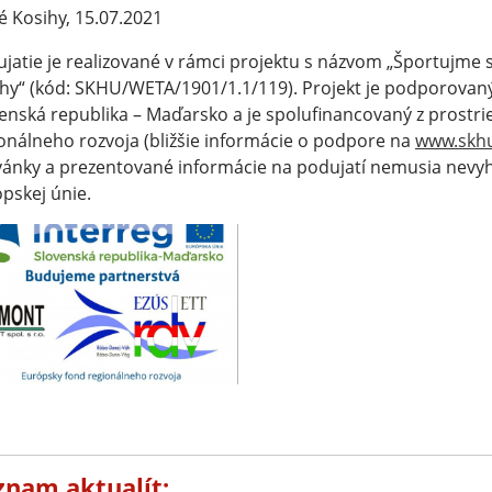
é Kosihy, 15.07.2021
jatie je realizované v rámci projektu s názvom „Športujme s
hy“ (kód: SKHU/WETA/1901/1.1/119). Projekt je podporova
enská republika – Maďarsko a je spolufinancovaný z prostr
onálneho rozvoja (bližšie informácie o podpore na
www.skh
ánky a prezentované informácie na podujatí nemusia nevyh
pskej únie.
znam aktualít: