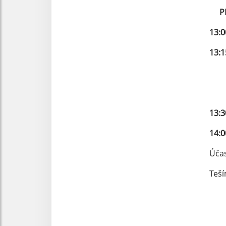
PR
13:
13
Laj
Gyü
13:
14:
Účas
Teší