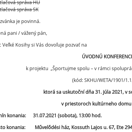
tlačová správa HU
tlačová správa SK
zvánka je povinná.
ná pani / vážený pán,
 Veľké Kosihy si Vás dovoľuje pozvať na
ÚVODNÚ KONFERENC
k projektu „Športujme spolu – v rámci spoluprác
(kód: SKHU/WETA/1901/1.1/
ktorá sa uskutoční dňa 31. júla 2021, v 
v priestoroch kultúrneho domu v
ín konania: 31.07.2021 (sobota), 13:00 hod.
sto konania:
Művelődési ház, Kossuth Lajos u. 67, Ete 29