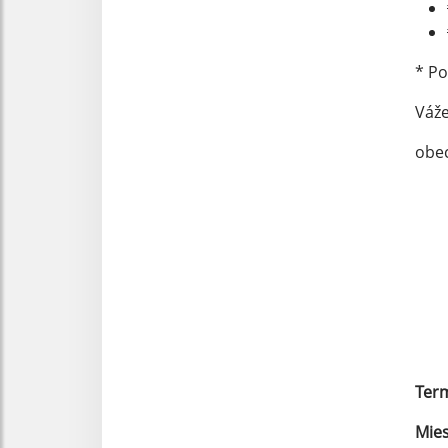
* Po
Váže
obec
Term
Mie