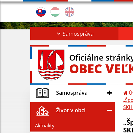
Samospráva
Oficiálne stránk
OBEC VEĽ
Samospráva
Ú
„Špo
SKH
Život v obci
„Š
Aktuality
SK