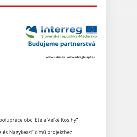
polupráce obcí Ete a Veľké Kosihy“
e és Nagykeszi” című projekthez