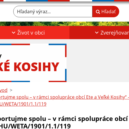
Hľadaný výraz...
Hľadať
Život v obci
Zverejňova
y
KÉ KOSIHY
vod
rtujme spolu – v rámci spolupráce obcí Ete a Veľké Kosihy“ 
U/WETA/1901/1.1/119
portujme spolu – v rámci spolupráce obcí 
HU/WETA/1901/1.1/119