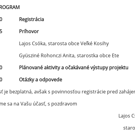
OGRAM
00 Registrácia
:15 Príhovor
os Csóka, starosta obce Veľké Kosihy
sziné Rohonczi Anita, starostka obce Ete
30 Plánované aktivity a očakávané výstupy projektu
00 Otázky a odpovede
ť je bezplatná, avšak s povinnosťou registrácie pred zahá
me sa na Vašu účasť, s pozdravom
Lajos Cs
staros