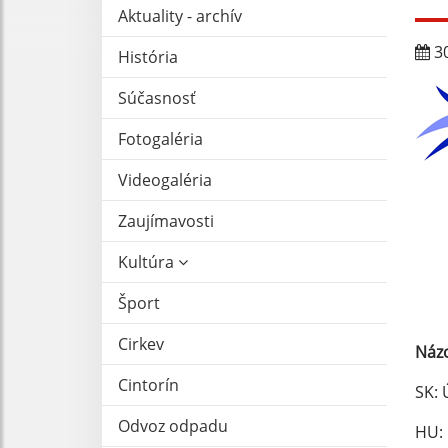
Aktuality - archív
30
História
Súčasnosť
Fotogaléria
Videogaléria
Zaujímavosti
Kultúra
Šport
Cirkev
Názo
Cintorín
SK: 
Odvoz odpadu
HU: 