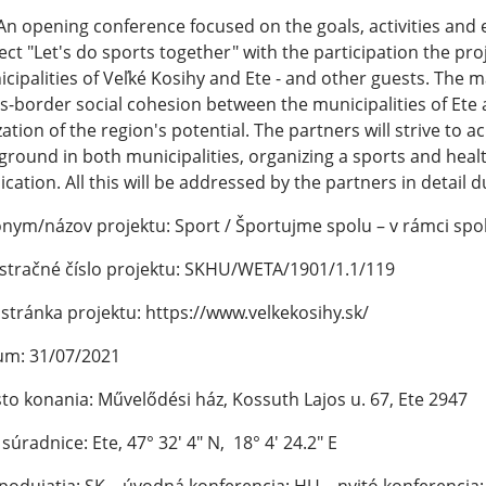
An opening conference focused on the goals, activities an
ect "Let's do sports together" with the participation the pro
cipalities of Veľké Kosihy and Ete - and other guests. The ma
s-border social cohesion between the municipalities of Ete 
ization of the region's potential. The partners will strive to a
ground in both municipalities, organizing a sports and healt
ication. All this will be addressed by the partners in detail 
nym/názov projektu: Sport / Športujme spolu – v rámci spol
stračné číslo projektu: SKHU/WETA/1901/1.1/119
tránka projektu: https://www.velkekosihy.sk/
um: 31/07/2021
to konania: Művelődési ház, Kossuth Lajos u. 67, Ete 2947
súradnice: Ete, 47° 32' 4" N, 18° 4' 24.2" E