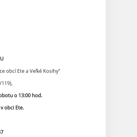
IU
e obcí Ete a Veľké Kosihy“
119),
sobotu o 13:00 hod.
 obci Ete.
47