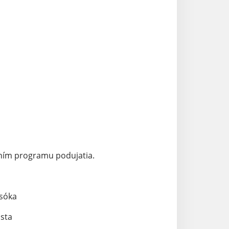
jením programu podujatia.
óka
ta