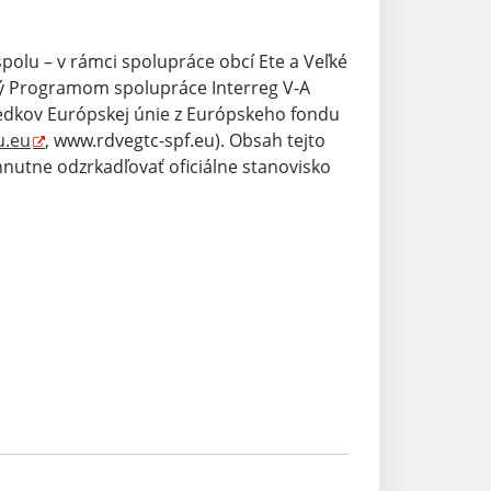
polu – v rámci spolupráce obcí Ete a Veľké
ný Programom spolupráce Interreg V-A
iedkov Európskej únie z Európskeho fondu
u.eu
, www.rdvegtc-spf.eu). Obsah tejto
nutne odzrkadľovať oficiálne stanovisko