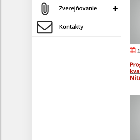
Zverejňovanie
Kontakty
1
Pro
kva
Nit