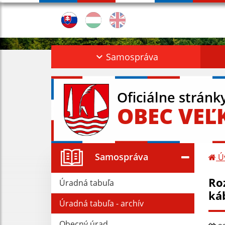
Samospráva
Oficiálne stránk
OBEC VEĽ
Samospráva
Ú
Ro
Úradná tabuľa
ká
Úradná tabuľa - archív
Obecný úrad