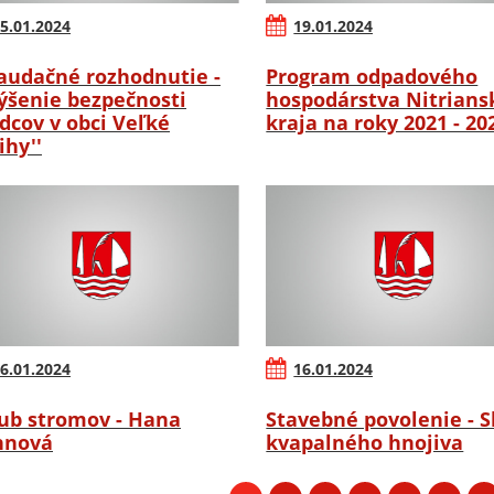
5.01.2024
19.01.2024
audačné rozhodnutie -
Program odpadového
výšenie bezpečnosti
hospodárstva Nitrian
dcov v obci Veľké
kraja na roky 2021 - 20
ihy''
6.01.2024
16.01.2024
ub stromov - Hana
Stavebné povolenie - S
hnová
kvapalného hnojiva