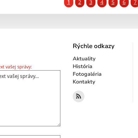
1
2
3
4
5
6
7
Rýchle odkazy
Aktuality
Text vašej správy...
História
xt vašej správy:
Fotogaléria
Kontakty