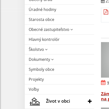
23
Úradné hodiny
Starosta obce
Obecné zastupiteľstvo
Hlavný kontrolór
Školstvo
Dokumenty
Symboly obce
Projekty
1
Voľby
Zám
na 
Život v obci