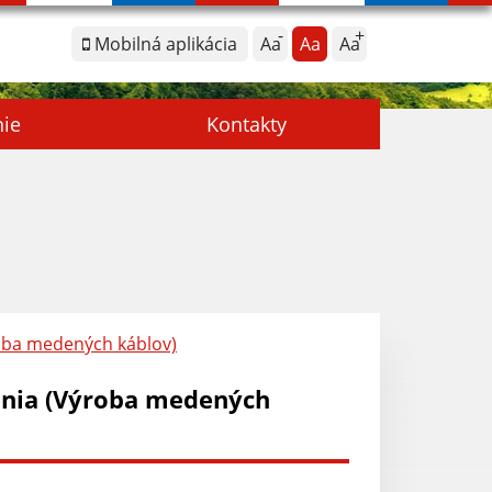
Mobilná aplikácia
Aa
Aa
Aa
nie
Kontakty
oba medených káblov)
enia (Výroba medených