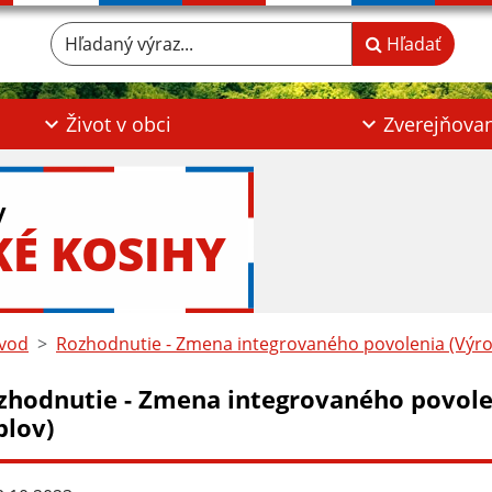
Hľadaný výraz...
Hľadať
Život v obci
Zverejňova
y
KÉ KOSIHY
vod
Rozhodnutie - Zmena integrovaného povolenia (Výr
zhodnutie - Zmena integrovaného povol
blov)