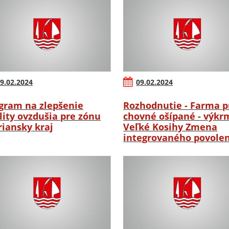
9.02.2024
09.02.2024
gram na zlepšenie
Rozhodnutie - Farma p
lity ovzdušia pre zónu
chovné ošípané - výkr
riansky kraj
Veľké Kosihy Zmena
integrovaného povole