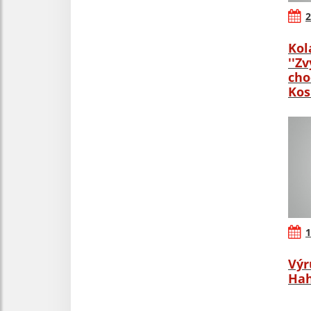
2
Kol
''Z
cho
Kos
1
Výr
Ha