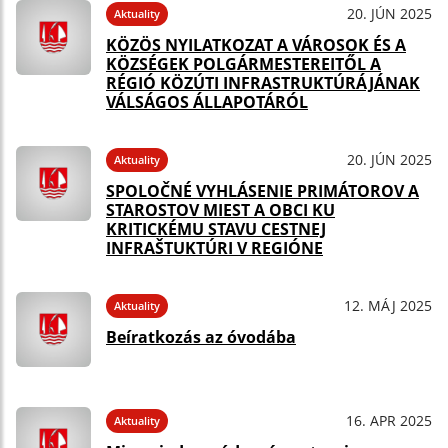
20. JÚN 2025
Aktuality
KÖZÖS NYILATKOZAT A VÁROSOK ÉS A
KÖZSÉGEK POLGÁRMESTEREITŐL A
RÉGIÓ KÖZÚTI INFRASTRUKTÚRÁJÁNAK
VÁLSÁGOS ÁLLAPOTÁRÓL
20. JÚN 2025
Aktuality
SPOLOČNÉ VYHLÁSENIE PRIMÁTOROV A
STAROSTOV MIEST A OBCI KU
KRITICKÉMU STAVU CESTNEJ
INFRAŠTUKTÚRI V REGIÓNE
12. MÁJ 2025
Aktuality
Beíratkozás az óvodába
16. APR 2025
Aktuality