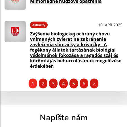
Mimoriadne núdzové opatrenia
10. APR 2025
Aktuality
Zvýšenie biologickej ochrany chovu
vnímaných zvierat na zabránenie
zavlečenia slintačky a krívačky - A
fogékony állatok tartásának biológiai
védelmének fokozása a ragadós száj és
körömfájás behurcolásának megelőzése
érdekében
1
2
3
4
5
6
>
Napíšte nám