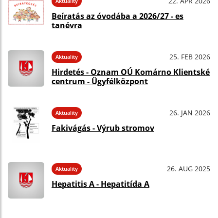
22. APR 2026
Aktuality
Beíratás az óvodába a 2026/27 - es
tanévra
25. FEB 2026
Aktuality
Hirdetés - Oznam OÚ Komárno Klientské
centrum - Ügyfélközpont
26. JAN 2026
Aktuality
Fakivágás - Výrub stromov
26. AUG 2025
Aktuality
Hepatitis A - Hepatitída A