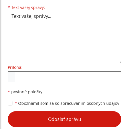
Text vašej správy...
*
Text vašej správy:
Príloha:
Príloha
*
povinné položky
*
Oboznámil som sa so
spracúvaním osobných údajov
Google reCaptcha Response
Odoslať správu