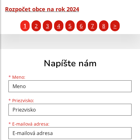
Rozpočet obce na rok 2024
1
2
3
4
5
6
7
8
>
Napíšte nám
Meno
Priezvisko
E-mailová adresa
*
Meno:
*
Priezvisko:
*
E-mailová adresa: