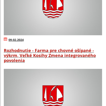
09.02.2024
Rozhodnutie - Farma pre chovné ošípané -
výkrm, Veľké Kosihy Zmena integrovaného
povolenia