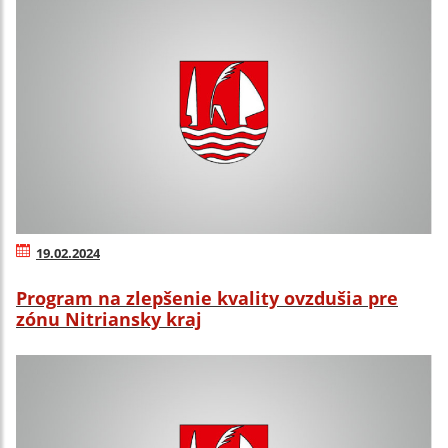
19.02.2024
Program na zlepšenie kvality ovzdušia pre
zónu Nitriansky kraj