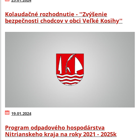
Kolaudačné rozhodnutie - ''Zvýšenie
bezpečnosti chodcov v obci Veľké Kosihy''
19.01.2024
Program odpadového hospodárstva
Nitrianskeho kraja na roky 2021 - 2025k