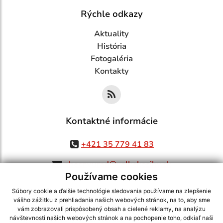
Rýchle odkazy
Aktuality
História
Fotogaléria
Kontakty
Kontaktné informácie
+421 35 779 41 83
obecnyurad@velkekosihy.sk
Používame cookies
Súbory cookie a ďalšie technológie sledovania používame na zlepšenie
vášho zážitku z prehliadania našich webových stránok, na to, aby sme
využite možnosť získavania aktuálnych informácií s využitím RSS
,
vám zobrazovali prispôsobený obsah a cielené reklamy, na analýzu
návštevnosti našich webových stránok a na pochopenie toho, odkiaľ naši
CMS systém (redakčný) systém ECHELON 2,
Mapa stránok
,
web portál
,