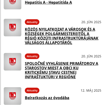
Hepatitis A - Hepatitída A
20. JÚN 2025
Aktuality
KÖZÖS NYILATKOZAT A VÁROSOK ÉS A
KÖZSÉGEK POLGÁRMESTEREITŐL A
RÉGIÓ KÖZÚTI INFRASTRUKTÚRÁJÁNAK
VÁLSÁGOS ÁLLAPOTÁRÓL
20. JÚN 2025
Aktuality
SPOLOČNÉ VYHLÁSENIE PRIMÁTOROV A
STAROSTOV MIEST A OBCI KU
KRITICKÉMU STAVU CESTNEJ
INFRAŠTUKTÚRI V REGIÓNE
12. MÁJ 2025
Aktuality
Beíratkozás az óvodába