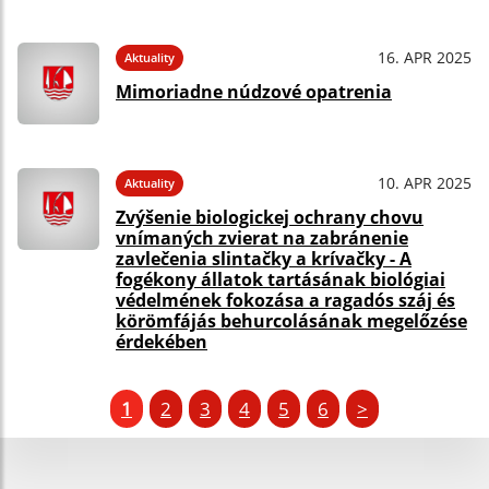
16. APR 2025
Aktuality
Mimoriadne núdzové opatrenia
10. APR 2025
Aktuality
Zvýšenie biologickej ochrany chovu
vnímaných zvierat na zabránenie
zavlečenia slintačky a krívačky - A
fogékony állatok tartásának biológiai
védelmének fokozása a ragadós száj és
körömfájás behurcolásának megelőzése
érdekében
1
2
3
4
5
6
>