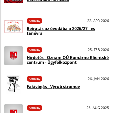
22. APR 2026
Aktuality
Beíratás az óvodába a 2026/27 - es
tanévra
25. FEB 2026
Aktuality
Hirdetés - Oznam OÚ Komárno Klientské
centrum - Ügyfélközpont
26. JAN 2026
Aktuality
Fakivágás - Výrub stromov
26. AUG 2025
Aktuality