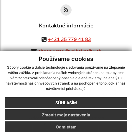
Kontaktné informácie
+421 35 779 41 83
obecnyurad@velkekosihy.sk
Používame cookies
Súbory cookie a ďalšie technológie sledovania používame na zlepšenie
vášho zážitku z prehliadania našich webových stránok, na to, aby sme
využite možnosť získavania aktuálnych informácií s využitím RSS
,
vám zobrazovali prispôsobený obsah a cielené reklamy, na analýzu
CMS systém (redakčný) systém ECHELON 2,
Mapa stránok
,
web portál
,
návštevnosti našich webových stránok a na pochopenie toho, odkiaľ naši
návštevníci prichádzajú.
webhosting
,
webex.digital, s.r.o.
,
domény
,
registrácia domény
,
spoločnosť webex.digital, s.r.o.
,
technický prevádzkovateľ
SÚHLASÍM
Posledná aktualizácia:
05.08.2026
Zmeniť moje nastavenia
Vytlačiť stránku
|
Vyhlásenie o prístupnosti
Autorské práva
|
Cookies
Odmietam
.
.
.
.
.
.