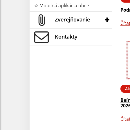
☆ Mobilná aplikácia obce
Podn
Zverejňovanie
Číta
Kontakty
Ak
Beí
2026
Číta