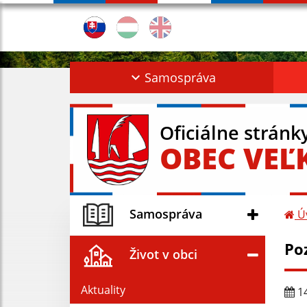
Samospráva
Oficiálne stránk
OBEC VEĽ
Samospráva
Ú
Po
Život v obci
Aktuality
14