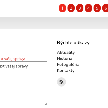
1
2
3
4
5
6
Rýchle odkazy
Aktuality
Text vašej správy...
História
xt vašej správy:
Fotogaléria
Kontakty