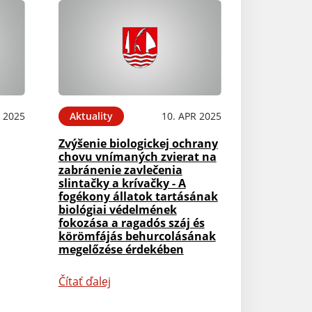
 2025
Aktuality
10. APR 2025
Zvýšenie biologickej ochrany
chovu vnímaných zvierat na
zabránenie zavlečenia
slintačky a krívačky - A
fogékony állatok tartásának
biológiai védelmének
fokozása a ragadós száj és
körömfájás behurcolásának
megelőzése érdekében
Čítať ďalej