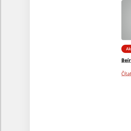
Ak
Beí
Číta