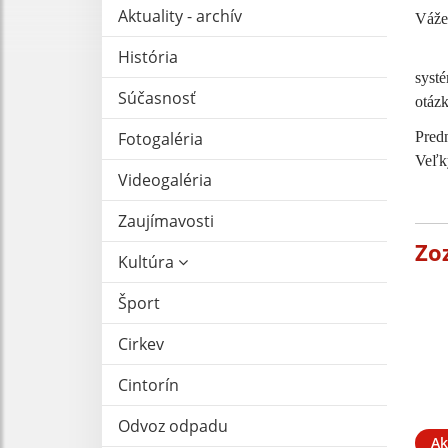
Aktuality - archív
Váže
Srde
História
systé
Súčasnosť
otázk
Fotogaléria
Pred
Veľk
Videogaléria
Zaujímavosti
Zo
Kultúra
Šport
Cirkev
Cintorín
Odvoz odpadu
Ak