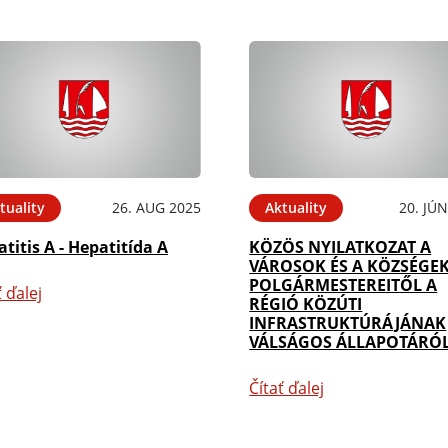
tuality
26. AUG 2025
Aktuality
20. JÚ
titis A - Hepatitída A
KÖZÖS NYILATKOZAT A
VÁROSOK ÉS A KÖZSÉGE
POLGÁRMESTEREITŐL A
ť ďalej
RÉGIÓ KÖZÚTI
INFRASTRUKTÚRÁJÁNAK
VÁLSÁGOS ÁLLAPOTÁRÓ
Čítať ďalej