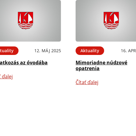
tuality
12. MÁJ 2025
Aktuality
16. APR
ratkozás az óvodába
Mimoriadne núdzové
opatrenia
ť ďalej
Čítať ďalej