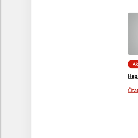
Ak
Hepa
Číta