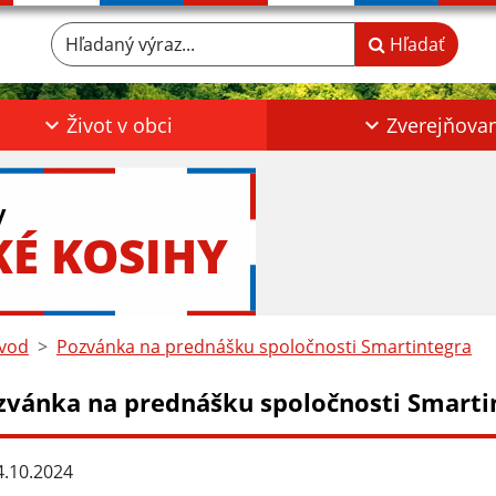
Hľadaný výraz...
Hľadať
Život v obci
Zverejňova
y
KÉ KOSIHY
vod
Pozvánka na prednášku spoločnosti Smartintegra
zvánka na prednášku spoločnosti Smarti
.10.2024