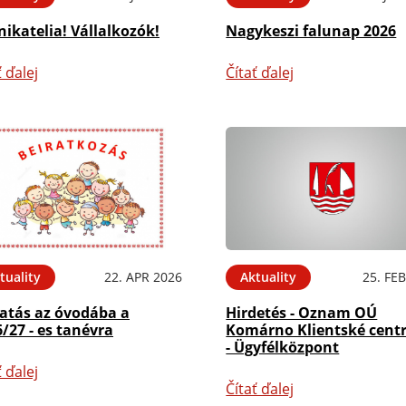
ikatelia! Vállalkozók!
Nagykeszi falunap 2026
ť ďalej
Čítať ďalej
tuality
22. APR 2026
Aktuality
25. FE
ratás az óvodába a
Hirdetés - Oznam OÚ
/27 - es tanévra
Komárno Klientské cen
- Ügyfélközpont
ť ďalej
Čítať ďalej