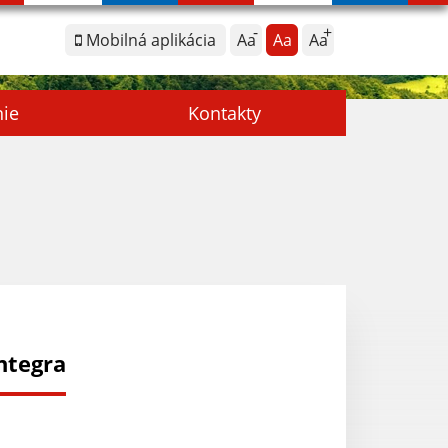
Mobilná aplikácia
Aa
Aa
Aa
nie
Kontakty
ntegra