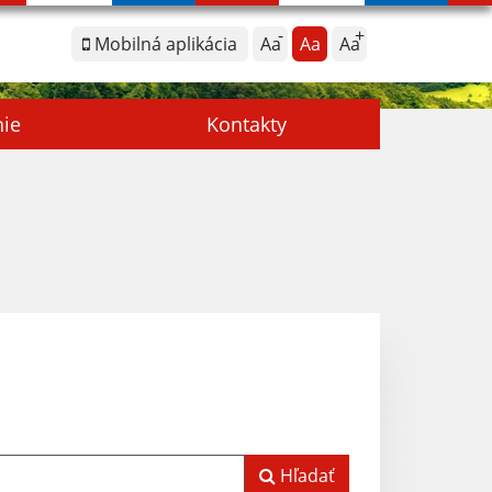
Mobilná aplikácia
Aa
Aa
Aa
nie
Kontakty
Hľadať