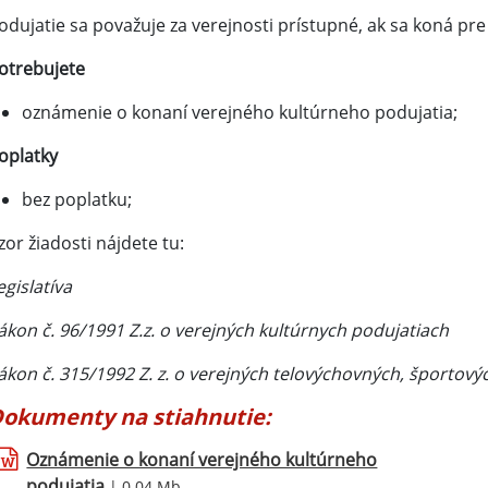
odujatie sa považuje za verejnosti prístupné, ak sa koná pr
otrebujete
oznámenie o konaní verejného kultúrneho podujatia;
oplatky
bez poplatku;
zor žiadosti nájdete tu:
egislatíva
ákon č. 96/1991 Z.z. o verejných kultúrnych podujatiach
ákon č. 315/1992 Z. z. o verejných telovýchovných, športovýc
okumenty na stiahnutie:
Oznámenie o konaní verejného kultúrneho
podujatia
| 0.04 Mb