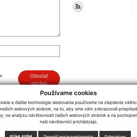
Google reCaptcha Response
Odoslať
ím
správu
Používame cookies
okie a ďalšie technológie sledovania používame na zlepšenie vášho
 našich webových stránok, na to, aby sme vám zobrazovali prispôs
my, na analýzu návštevnosti našich webových stránok a na pochopeni
webdesign
|
naši návštevníci prichádzajú.
.
,
o.
,
SÚHLASÍM
Zmeniť moje nastavenia
Odmietam