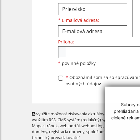
*
E-mailová adresa:
Príloha:
Príloha
*
povinné položky
*
Oboznámil som sa so
spracúvan
osobných údajov
Súbory co
prehliadania
využite možnosť získavania aktuálnych informácií s
cielené rekla
využitím RSS
, CMS systém (redakčný) systém ECHELON 2,
Mapa stránok
,
web portál
,
webhosting
,
webex.digital, s.r.o
domény
,
registrácia domény
,
spoločnosť webex.digital, s.r.
technický prevádzkovateľ