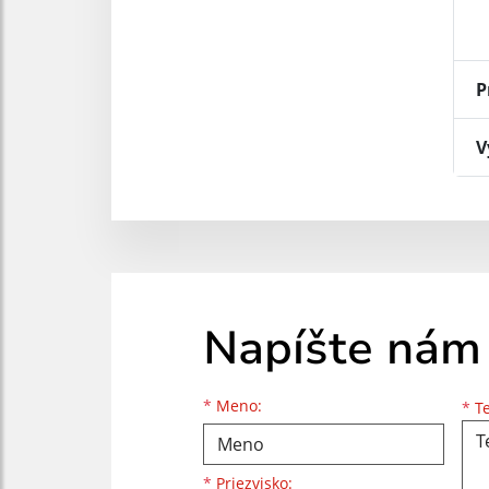
P
V
Napíšte nám
Meno
Priezvisko
E-mailová adresa
*
Meno:
*
Te
*
Priezvisko: