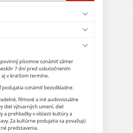
je povinný písomne oznámiť zámer
neskôr 7 dní pred uskutočnením
aj v kratšom termíne.
 podujatia oznámiť bezodkladne.
adelné, filmové a iné audiovizuálne
 diel výtvarných umení, diel
y a prehliadky v oblasti kultúry a
bavy. Za kultúrne podujatia sa považujú
etné predstavenia.