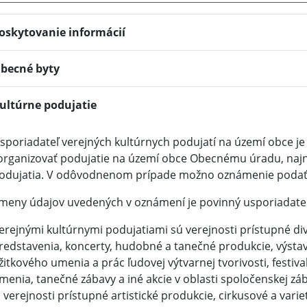
oskytovanie informácií
becné byty
ultúrne podujatie
sporiadateľ verejných kultúrnych podujatí na území obce 
organizovať podujatie na území obce Obecnému úradu, naj
odujatia. V odôvodnenom prípade možno oznámenie podať 
meny údajov uvedených v oznámení je povinný usporiadateľ
erejnými kultúrnymi podujatiami sú verejnosti prístupné div
redstavenia, koncerty, hudobné a tanečné produkcie, výstavy
žitkového umenia a prác ľudovej výtvarnej tvorivosti, festival
menia, tanečné zábavy a iné akcie v oblasti spoločenskej zá
j verejnosti prístupné artistické produkcie, cirkusové a vari