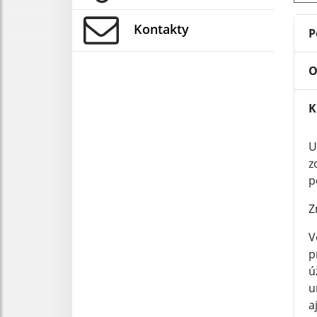
Kontakty
P
O
K
U
z
p
Z
V
p
ú
u
a