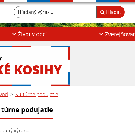
Hľadaný výraz...
Hľadať
Život v obci
Zverejňova
y
KÉ KOSIHY
vod
Kultúrne podujatie
ltúrne podujatie
aný výraz...