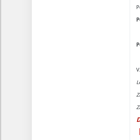
P
P
P
V
L
Z
Z
D