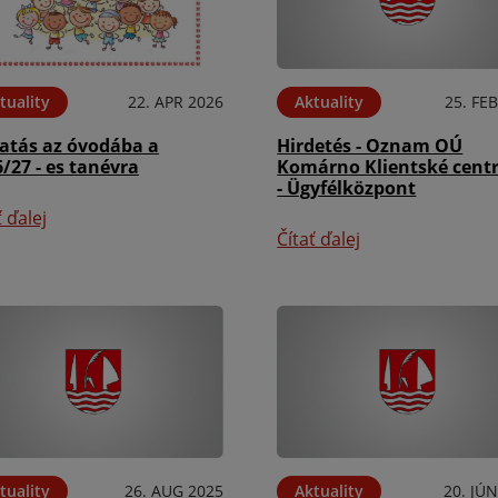
tuality
22. APR 2026
Aktuality
25. FE
ratás az óvodába a
Hirdetés - Oznam OÚ
/27 - es tanévra
Komárno Klientské cen
- Ügyfélközpont
ť ďalej
Čítať ďalej
tuality
26. AUG 2025
Aktuality
20. JÚ