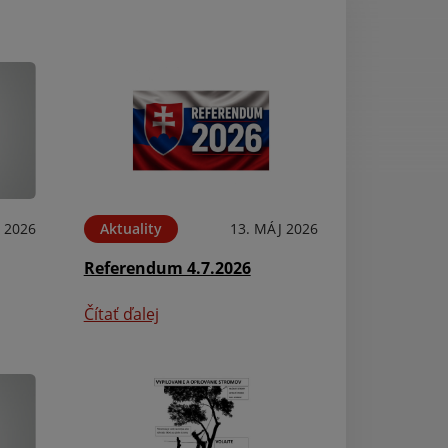
N 2026
Aktuality
13. MÁJ 2026
Aktuality
Referendum 4.7.2026
Beíratkozás az 
Čítať ďalej
Čítať ďalej