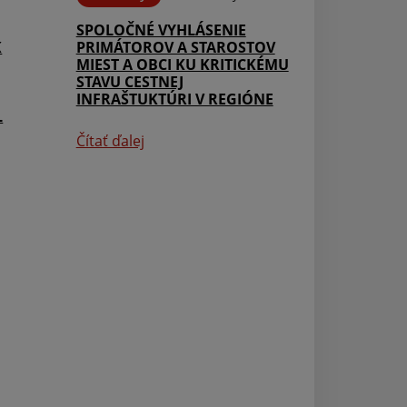
SPOLOČNÉ VYHLÁSENIE
K
PRIMÁTOROV A STAROSTOV
MIEST A OBCI KU KRITICKÉMU
STAVU CESTNEJ
INFRAŠTUKTÚRI V REGIÓNE
L
Čítať ďalej
Aktuality
Meghívó a közsé
önkormányzat 1
ülésére, amely 
14-én (pénteken)
kezdettel lesz m
községi hivatal
tanácstermében
Čítať ďalej