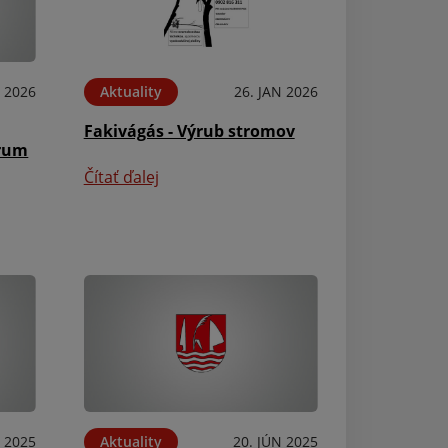
B 2026
Aktuality
26. JAN 2026
Fakivágás - Výrub stromov
trum
Čítať ďalej
Aktuality
Registrácia cho
hospodárskych z
Haszonállatok r
Čítať ďalej
N 2025
Aktuality
20. JÚN 2025