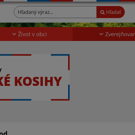
Hľadaný výraz...
Hľadať
Život v obci
Zverejňova
y
KÉ KOSIHY
od