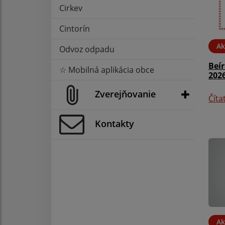
Cirkev
Cintorín
Ak
Odvoz odpadu
Beí
☆ Mobilná aplikácia obce
2026
Zverejňovanie
Číta
Kontakty
Ak