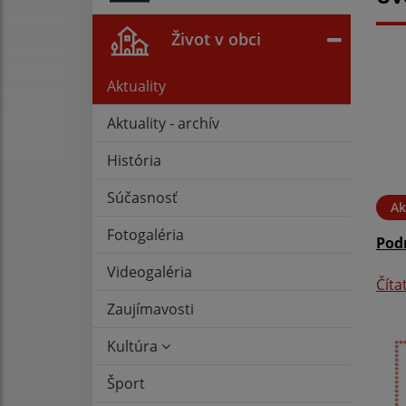
Život v obci
Aktuality
Aktuality - archív
História
Súčasnosť
Ak
Fotogaléria
Podn
Videogaléria
Číta
Zaujímavosti
Kultúra
Šport