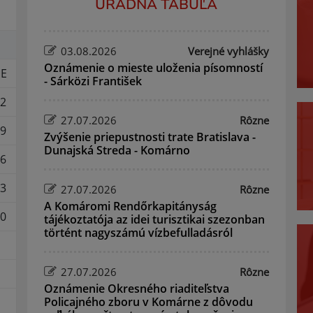
ÚRADNÁ TABUĽA
03.08.2026
Verejné vyhlášky
Oznámenie o mieste uloženia písomností
E
- Sárközi František
2
27.07.2026
Rôzne
9
Zvýšenie priepustnosti trate Bratislava -
Dunajská Streda - Komárno
6
3
27.07.2026
Rôzne
A Komáromi Rendőrkapitányság
0
tájékoztatója az idei turisztikai szezonban
történt nagyszámú vízbefulladásról
27.07.2026
Rôzne
Oznámenie Okresného riaditeľstva
Policajného zboru v Komárne z dôvodu