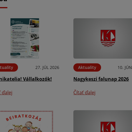
tuality
27. JÚL 2026
Aktuality
10. JÚ
ikatelia! Vállalkozók!
Nagykeszi falunap 2026
ť ďalej
Čítať ďalej