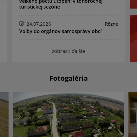
veľkého počtu utopení v tohoročnej
turistickej sezóne
24.07.2026
Rôzne
Voľby do orgánov samosprávy obcí
zobraziť ďalšie
Fotogaléria