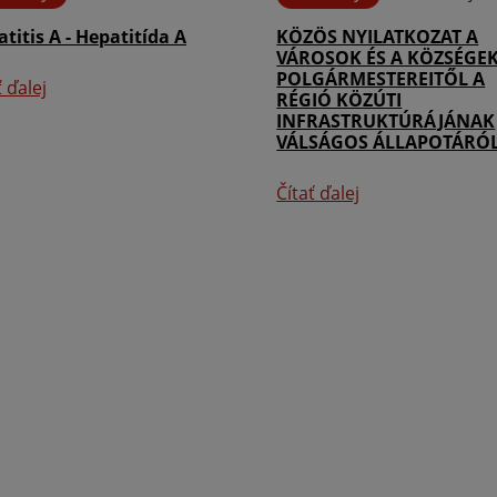
titis A - Hepatitída A
KÖZÖS NYILATKOZAT A
VÁROSOK ÉS A KÖZSÉGE
POLGÁRMESTEREITŐL A
ť ďalej
RÉGIÓ KÖZÚTI
INFRASTRUKTÚRÁJÁNAK
VÁLSÁGOS ÁLLAPOTÁRÓ
Čítať ďalej