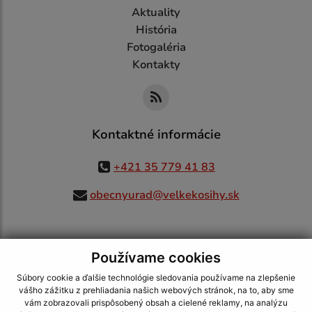
Aktuality
História
Fotogaléria
Kontakty
Kontaktné informácie
+421 35 779 41 83
obecnyurad@velkekosihy.sk
Používame cookies
využite možnosť získavania aktuálnych informácií s využitím RSS
,
CMS systém (redakčný) systém ECHELON 2,
Mapa stránok
,
web portál
,
Súbory cookie a ďalšie technológie sledovania používame na zlepšenie
webhosting
,
webex.digital, s.r.o.
,
domény
,
registrácia domény
,
vášho zážitku z prehliadania našich webových stránok, na to, aby sme
spoločnosť webex.digital, s.r.o.
,
technický prevádzkovateľ
vám zobrazovali prispôsobený obsah a cielené reklamy, na analýzu