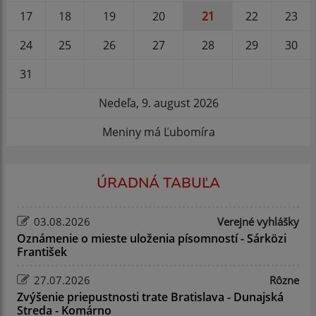
17
18
19
20
21
22
23
24
25
26
27
28
29
30
31
Nedeľa, 9. august 2026
Meniny má Ľubomíra
ÚRADNÁ TABUĽA
03.08.2026
Verejné vyhlášky
Oznámenie o mieste uloženia písomností - Sárközi
František
27.07.2026
Rôzne
Zvýšenie priepustnosti trate Bratislava - Dunajská
Streda - Komárno