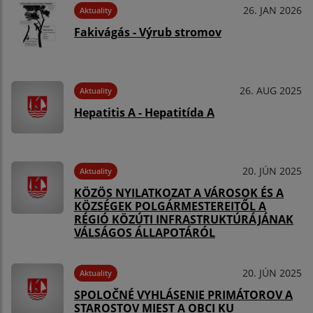
26. JAN 2026
Aktuality
Fakivágás - Výrub stromov
26. AUG 2025
Aktuality
Hepatitis A - Hepatitída A
20. JÚN 2025
Aktuality
KÖZÖS NYILATKOZAT A VÁROSOK ÉS A
KÖZSÉGEK POLGÁRMESTEREITŐL A
RÉGIÓ KÖZÚTI INFRASTRUKTÚRÁJÁNAK
VÁLSÁGOS ÁLLAPOTÁRÓL
20. JÚN 2025
Aktuality
SPOLOČNÉ VYHLÁSENIE PRIMÁTOROV A
STAROSTOV MIEST A OBCI KU