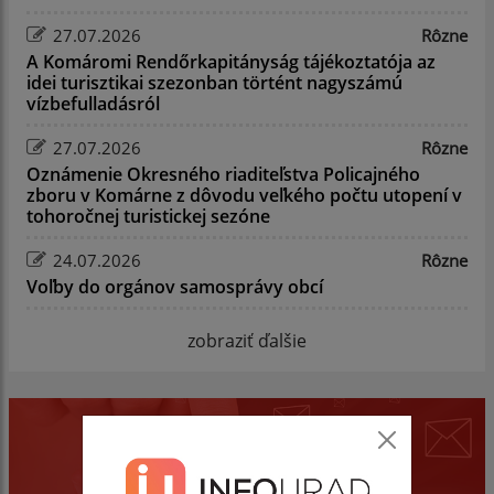
27.07.2026
Rôzne
A Komáromi Rendőrkapitányság tájékoztatója az
idei turisztikai szezonban történt nagyszámú
vízbefulladásról
27.07.2026
Rôzne
Oznámenie Okresného riaditeľstva Policajného
zboru v Komárne z dôvodu veľkého počtu utopení v
tohoročnej turistickej sezóne
24.07.2026
Rôzne
Voľby do orgánov samosprávy obcí
zobraziť ďalšie
Mobilná aplikácia