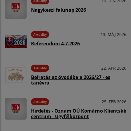
10. JÚN 2026
Aktuality
Nagykeszi falunap 2026
13. MÁJ 2026
Aktuality
Referendum 4.7.2026
22. APR 2026
Aktuality
Beíratás az óvodába a 2026/27 - es
tanévra
25. FEB 2026
Aktuality
Hirdetés - Oznam OÚ Komárno Klientské
centrum - Ügyfélközpont