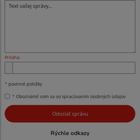
Príloha:
Príloha
*
povinné položky
*
Oboznámil som sa so
spracúvaním osobných údajov
Google reCaptcha Response
Odoslať správu
Rýchle odkazy