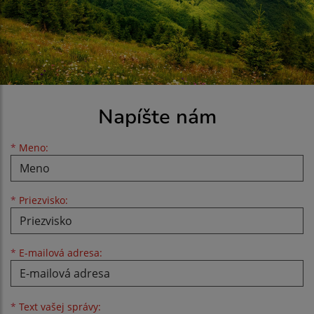
Napíšte nám
Meno
Priezvisko
E-mailová adresa
*
Meno:
*
Priezvisko:
*
E-mailová adresa:
Text vašej správy...
*
Text vašej správy: