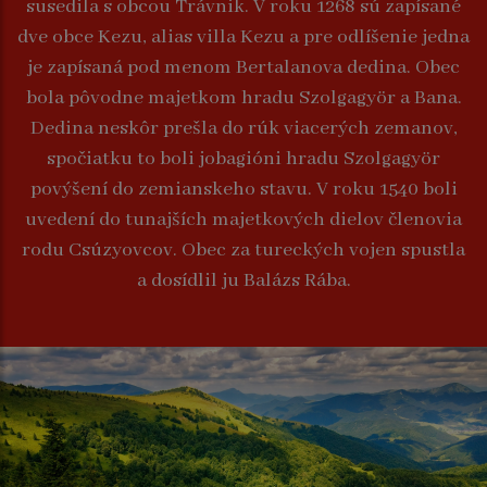
susedila s obcou Trávnik. V roku 1268 sú zapísané
dve obce Kezu, alias villa Kezu a pre odlíšenie jedna
je zapísaná pod menom Bertalanova dedina. Obec
bola pôvodne majetkom hradu Szolgagyör a Bana.
Dedina neskôr prešla do rúk viacerých zemanov,
spočiatku to boli jobagióni hradu Szolgagyör
povýšení do zemianskeho stavu. V roku 1540 boli
uvedení do tunajších majetkových dielov členovia
rodu Csúzyovcov. Obec za tureckých vojen spustla
a dosídlil ju Balázs Rába.