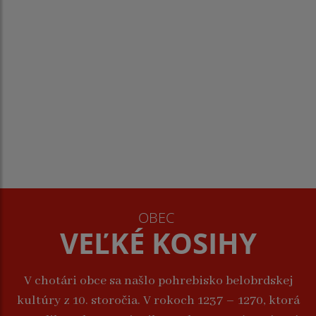
OBEC
VEĽKÉ KOSIHY
V chotári obce sa našlo pohrebisko belobrdskej
kultúry z 10. storočia. V rokoch 1237 – 1270, ktorá