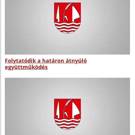
Folytatódik a határon átnyúló
együttműködés