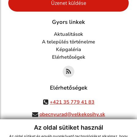
Üzenet küldése
Gyors linkek
Aktualitások
A település történelme
Képgaléria
Elérhetőségek
Elérhetőségek
+421 35 779 41 83
obecnyurad@velkekosihy.sk
Az oldal sütiket használ
Az oldal sütiket és egyéb nyomkövető technológiákat alkalmaz, hogy