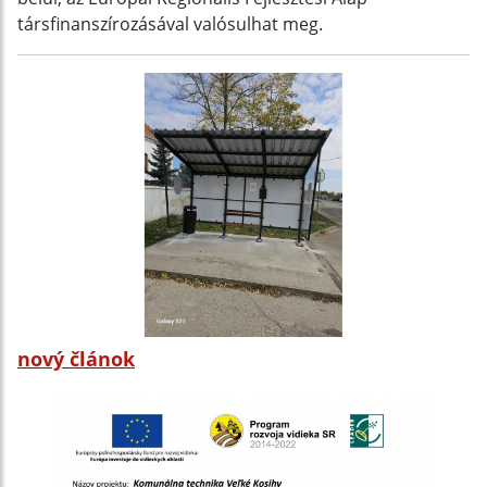
társfinanszírozásával valósulhat meg.
nový článok