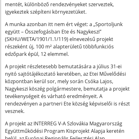
mentét, különböző rendezvényeket szerveztek,
igyekeztek szépíteni környezetüket.
A munka azonban itt nem ért véget: a „Sportoljunk
együtt – Összefogásban Ete és Nagykeszi”
(SKHU/WETA/1901/1.1/119) elnevezésű projekt
részeként új, 100 m² alapterületű többfunkciós
edzőpark épül, 12 elemmel.
A projekt részletesebb bemutatására a július 31-ei
nyitó sajtótájékoztató keretében, az Etei Művelődési
központban kerül sor, mely során Csóka Lajos,
Nagykeszi köszég polgármestere, bemutatja a projekt
tevékenységeit és várható eredményeit. A
rendezvényen a partneri Ete község képviselői is részt
vesznek.
A projekt az INTERREG V-A Szlovákia Magyarország
Együttműködési Program Kisprojekt Alapja keretén
belül, az Európai Regionális Fejlesztési Alap