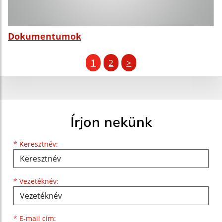
Dokumentumok
1
2
>
Írjon nekünk
Keresztnév
Vezetéknév
E-mail cím
*
Keresztnév:
*
Vezetéknév:
*
E-mail cím: