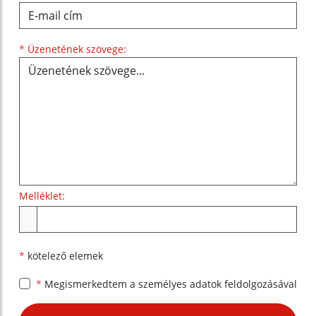
Üzenetének szövege...
*
Üzenetének szövege:
Melléklet:
Melléklet
*
kötelező elemek
*
Megismerkedtem a
személyes adatok feldolgozásával
Google reCaptcha Response