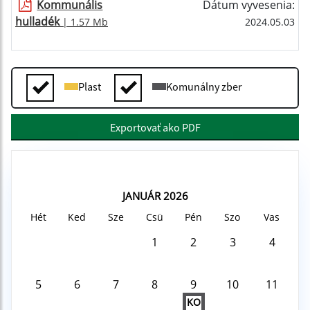
Kommunális
Dátum vyvesenia:
hulladék
| 1.57 Mb
2024.05.03
Plast
Komunálny zber
Exportovať ako PDF
JANUÁR 2026
Hét
Ked
Sze
Csü
Pén
Szo
Vas
1
2
3
4
5
6
7
8
9
10
11
KO