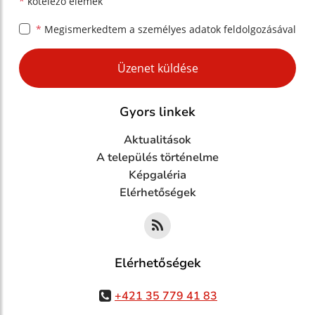
*
kötelező elemek
*
Megismerkedtem a
személyes adatok feldolgozásával
Google reCaptcha Response
Üzenet küldése
Gyors linkek
Aktualitások
A település történelme
Képgaléria
Elérhetőségek
Elérhetőségek
+421 35 779 41 83