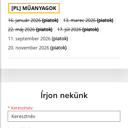
[PL] MŰANYAGOK
16. január 2026
(piatok)
|
13. marec 2026
(piatok)
|
22. máj 2026
(piatok)
|
17. júl 2026
(piatok)
|
11. september 2026
(piatok)
|
20. november 2026
(piatok)
|
Írjon nekünk
Keresztnév
Vezetéknév
E-mail cím
*
Keresztnév: