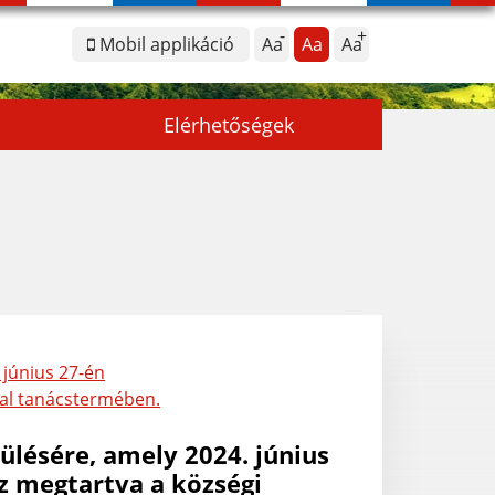
Mobil applikáció
Aa
Aa
Aa
Elérhetőségek
 június 27-én
atal tanácstermében.
ülésére, amely 2024. június
sz megtartva a községi