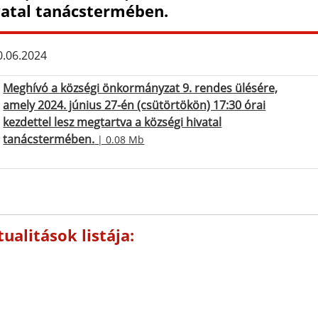
vatal tanácstermében.
.06.2024
Meghívó a községi önkormányzat 9. rendes ülésére,
amely 2024. június 27-én (csütörtökön) 17:30 órai
kezdettel lesz megtartva a községi hivatal
tanácstermében.
| 0.08 Mb
ualitások listája: