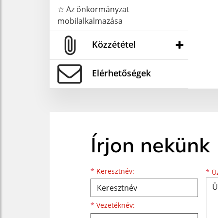
☆ Az önkormányzat
mobilalkalmazása
Közzététel
Elérhetőségek
Írjon nekünk
Keresztnév
Vezetéknév
E-mail cím
*
Keresztnév:
*
Üz
*
Vezetéknév: