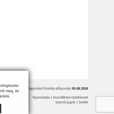
 böngészési
A legutolsó frissítés időpontja:
05.08.2026
enít meg, és
tóink.
Nyomtatás
|
Hozzáférési nyilatkozat
Szerzői jogok
|
Sütikk