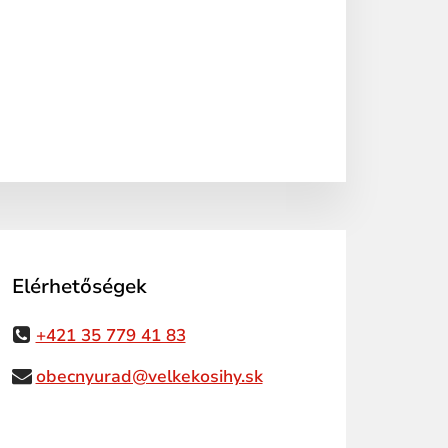
Elérhetőségek
+421 35 779 41 83
obecnyurad@velkekosihy.sk