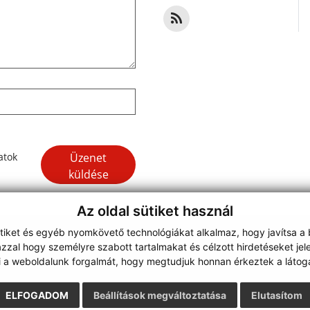
Google reCaptcha Response
Üzenet
atok
küldése
Az oldal sütiket használ
ütiket és egyéb nyomkövető technológiákat alkalmaz, hogy javítsa a
on
zzal hogy személyre szabott tartalmakat és célzott hirdetéseket jel
webdesign
|
i a weboldalunk forgalmát, hogy megtudjuk honnan érkeztek a látoga
ELFOGADOM
Beállítások megváltoztatása
Elutasítom