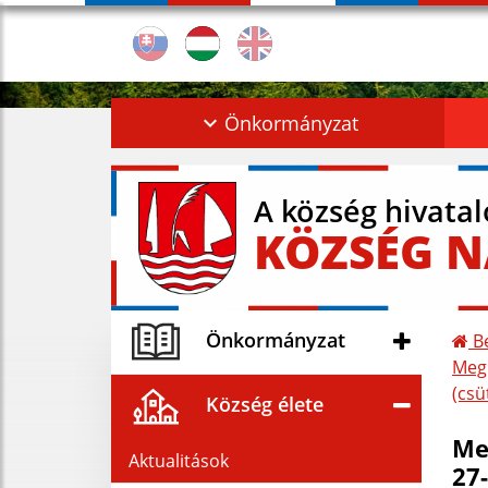
Önkormányzat
A község hivata
KÖZSÉG N
Önkormányzat
Be
Megh
(csü
Község élete
Me
Aktualitások
27