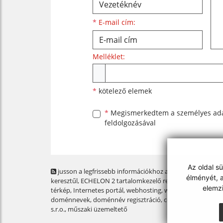
*
E-mail cím:
Melléklet:
Melléklet
*
kötelező elemek
*
Megismerkedtem a
személyes ad
feldolgozásával
Az oldal s
jusson a legfrissebb információkhoz az RSS csatornánk
élményét, a
keresztűl
, ECHELON 2 tartalomkezelő rendszer,
Honlap
elemz
térkép
,
Internetes portál
,
webhosting
,
webex.digital, s.r.o.
,
doménnevek
,
doménnév regisztráció
,
cég webex.digital,
s.r.o.
,
műszaki üzemeltető