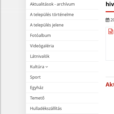
hi
Aktualitások - archívum
A település történelme
20
A település jelene
Fotóalbum
Videógaléria
Látnivalók
Kultúra
Sport
Akt
Egyház
Temető
Hulladékszállítás