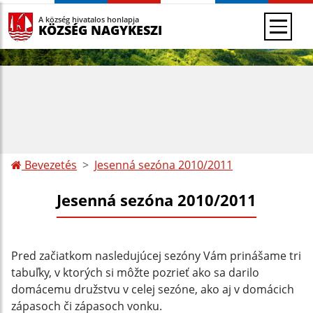
A község hivatalos honlapja
KÖZSÉG NAGYKESZI
Bevezetés
Jesenná sezóna 2010/2011
Jesenná sezóna 2010/2011
Pred začiatkom nasledujúcej sezóny Vám prinášame tri
tabuľky, v ktorých si môžte pozrieť ako sa darilo
domácemu družstvu v celej sezóne, ako aj v domácich
zápasoch či zápasoch vonku.