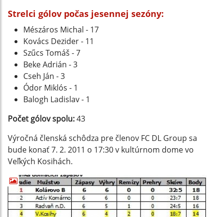
Strelci gólov počas jesennej sezóny:
Mészáros Michal - 17
Kovács Dezider - 11
Szűcs Tomáš - 7
Beke Adrián - 3
Cseh Ján - 3
Ódor Miklós - 1
Balogh Ladislav - 1
Počet gólov spolu:
43
Výročná členská schôdza pre členov FC DL Group sa
bude konať 7. 2. 2011 o 17:30 v kultúrnom dome vo
Veľkých Kosihách.