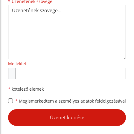
Üzenetének szövege...
*
Üzenetének szövege:
Melléklet:
Melléklet
*
kötelező elemek
*
Megismerkedtem a
személyes adatok feldolgozásával
Google reCaptcha Response
Üzenet küldése