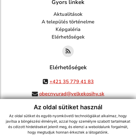
Gyors linkek
Aktualitások
A település történelme
Képgaléria
Elérhetőségek
Elérhetőségek
+421 35 779 41 83
obecnyurad@velkekosihy.sk
Az oldal sütiket használ
Az oldal sütiket és egyéb nyomkövető technológiákat alkalmaz, hogy
jusson a legfrissebb információkhoz az RSS csatornánkon keresztűl
,
javítsa a böngészési élményét, azzal hogy személyre szabott tartalmakat
és célzott hirdetéseket jelenít meg, és elemzi a weboldalunk forgalmát,
ECHELON 2 tartalomkezelő rendszer,
Honlap térkép
,
Internetes portál
,
hogy megtudjuk honnan érkeztek a látogatóink.
webhosting
,
webex.digital, s.r.o.
,
doménnevek
,
doménnév regisztráció
,