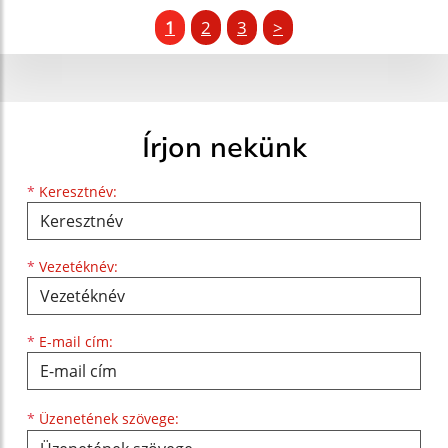
1
2
3
>
Írjon nekünk
Keresztnév
Vezetéknév
E-mail cím
*
Keresztnév:
*
Vezetéknév:
*
E-mail cím:
Üzenetének szövege...
*
Üzenetének szövege: