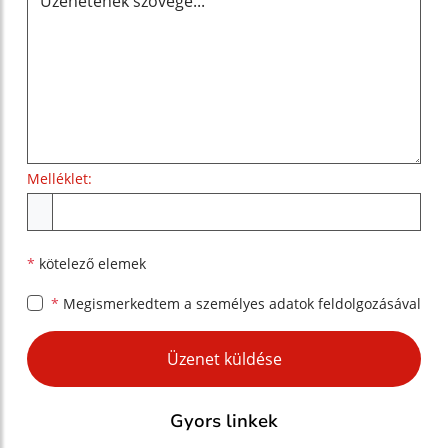
Melléklet:
Melléklet
*
kötelező elemek
*
Megismerkedtem a
személyes adatok feldolgozásával
Google reCaptcha Response
Üzenet küldése
Gyors linkek