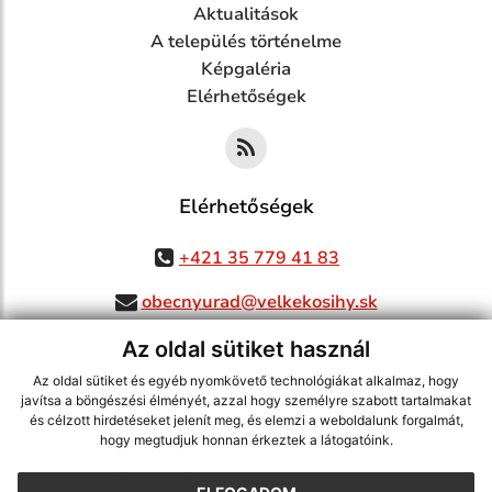
Aktualitások
A település történelme
Képgaléria
Elérhetőségek
Elérhetőségek
+421 35 779 41 83
obecnyurad@velkekosihy.sk
Az oldal sütiket használ
Az oldal sütiket és egyéb nyomkövető technológiákat alkalmaz, hogy
jusson a legfrissebb információkhoz az RSS csatornánkon keresztűl
,
javítsa a böngészési élményét, azzal hogy személyre szabott tartalmakat
és célzott hirdetéseket jelenít meg, és elemzi a weboldalunk forgalmát,
ECHELON 2 tartalomkezelő rendszer,
Honlap térkép
,
Internetes portál
,
hogy megtudjuk honnan érkeztek a látogatóink.
webhosting
,
webex.digital, s.r.o.
,
doménnevek
,
doménnév regisztráció
,
cég webex.digital, s.r.o.
,
műszaki üzemeltető