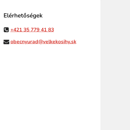
Elérhetőségek
+421 35 779 41 83
obecnyurad@velkekosihy.sk