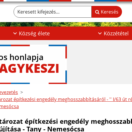
Keresett kifejezés...
Keresés
Község élete
Közzététel
los honlapja
AGYKESZI
vezetés
rozat építkezési engedély meghosszabbításáról - '' I/63 út ré
emesócsa
ározat építkezési engedély meghosszabbít
újítása - Tany - Nemesócsa