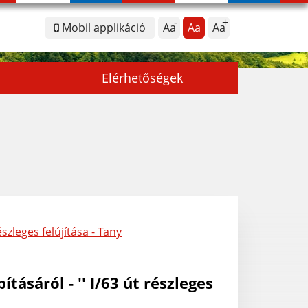
Mobil applikáció
Aa
Aa
Aa
Elérhetőségek
szleges felújítása - Tany
ásáról - '' I/63 út részleges