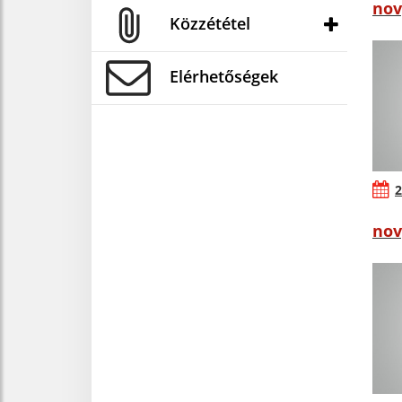
nov
Közzététel
Elérhetőségek
2
nov