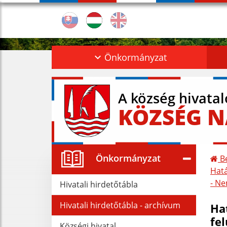
Önkormányzat
A község hivata
KÖZSÉG N
Önkormányzat
Be
Hatá
- N
Hivatali hirdetőtábla
Hivatali hirdetőtábla - archívum
Hat
fel
Községi hivatal