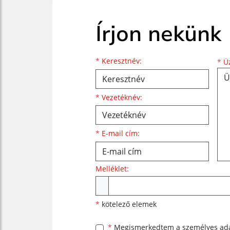
Írjon nekünk
Keresztnév
Vezetéknév
E-mail cím
*
Keresztnév:
*
Üz
*
Vezetéknév:
*
E-mail cím:
Melléklet:
Melléklet
*
kötelező elemek
*
Megismerkedtem a
személyes ad