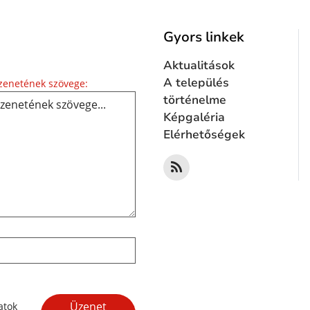
Gyors linkek
Aktualitások
Üzenetének szövege...
A település
enetének szövege:
történelme
Képgaléria
Elérhetőségek
Google reCaptcha Response
Üzenet
atok