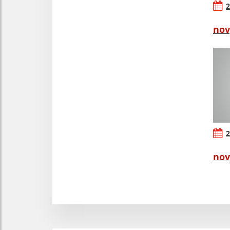
2
nov
2
nov