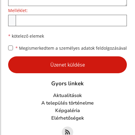
Melléklet:
Melléklet
*
kötelező elemek
*
Megismerkedtem a
személyes adatok feldolgozásával
Google reCaptcha Response
Üzenet küldése
Gyors linkek
Aktualitások
A település történelme
Képgaléria
Elérhetőségek