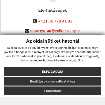
Elérhetőségek
+421 35 779 41 83
obecnyurad@velkekosihy.sk
Az oldal sütiket használ
Az oldal sütiket és egyéb nyomkövető technológiákat alkalmaz, hogy
jusson a legfrissebb információkhoz az RSS csatornánkon keresztűl
,
javítsa a böngészési élményét, azzal hogy személyre szabott tartalmakat
ECHELON 2 tartalomkezelő rendszer,
Honlap térkép
,
Internetes portál
,
és célzott hirdetéseket jelenít meg, és elemzi a weboldalunk forgalmát,
hogy megtudjuk honnan érkeztek a látogatóink.
webhosting
,
webex.digital, s.r.o.
,
doménnevek
,
doménnév regisztráció
,
cég webex.digital, s.r.o.
,
műszaki üzemeltető
ELFOGADOM
A legutolsó frissítés időpontja:
05.08.2026
Beállítások megváltoztatása
Nyomtatás
|
Hozzáférési nyilatkozat
Szerzői jogok
|
Sütikk
Elutasítom
.
.
.
.
.
.
webdesign
|