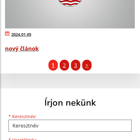
2024.01.05
nový článok
1
2
3
>
Írjon nekünk
Keresztnév
Vezetéknév
E-mail cím
*
Keresztnév:
*
Vezetéknév: