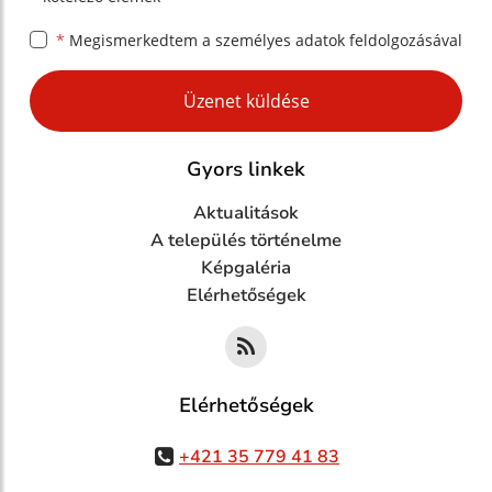
*
Megismerkedtem a
személyes adatok feldolgozásával
Google reCaptcha Response
Üzenet küldése
Gyors linkek
Aktualitások
A település történelme
Képgaléria
Elérhetőségek
Elérhetőségek
+421 35 779 41 83