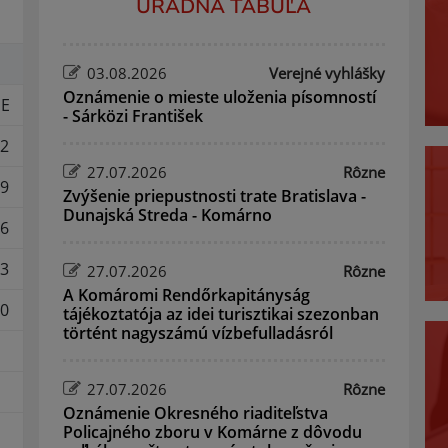
ÚRADNÁ TABUĽA
03.08.2026
Verejné vyhlášky
Oznámenie o mieste uloženia písomností
E
- Sárközi František
2
27.07.2026
Rôzne
9
Zvýšenie priepustnosti trate Bratislava -
Dunajská Streda - Komárno
6
3
27.07.2026
Rôzne
A Komáromi Rendőrkapitányság
0
tájékoztatója az idei turisztikai szezonban
történt nagyszámú vízbefulladásról
27.07.2026
Rôzne
Oznámenie Okresného riaditeľstva
Policajného zboru v Komárne z dôvodu