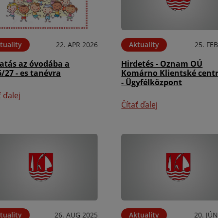
tuality
22. APR 2026
Aktuality
25. FE
ratás az óvodába a
Hirdetés - Oznam OÚ
/27 - es tanévra
Komárno Klientské cen
- Ügyfélközpont
ť ďalej
Čítať ďalej
tuality
26. AUG 2025
Aktuality
20. JÚ