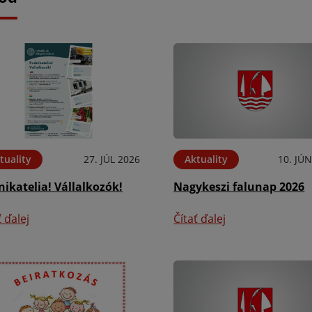
tuality
27. JÚL 2026
Aktuality
10. JÚ
ikatelia! Vállalkozók!
Nagykeszi falunap 2026
ť ďalej
Čítať ďalej