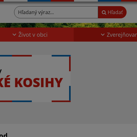
Hľadaný výraz...
Hľadať
Život v obci
Zverejňova
y
KÉ KOSIHY
od