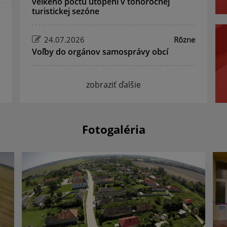
veľkého počtu utopení v tohoročnej
turistickej sezóne
24.07.2026
Rôzne
Voľby do orgánov samosprávy obcí
zobraziť ďalšie
Fotogaléria