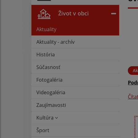
Život v obci
Aktuality
Aktuality - archív
História
Súčasnosť
Ak
Fotogaléria
Podn
Videogaléria
Číta
Zaujímavosti
Kultúra
Šport