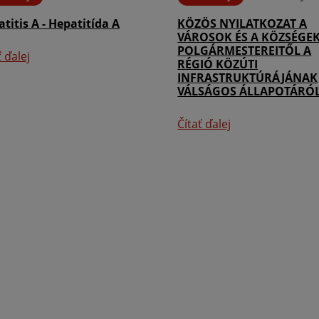
titis A - Hepatitída A
KÖZÖS NYILATKOZAT A
VÁROSOK ÉS A KÖZSÉGE
POLGÁRMESTEREITŐL A
ť ďalej
RÉGIÓ KÖZÚTI
INFRASTRUKTÚRÁJÁNAK
VÁLSÁGOS ÁLLAPOTÁRÓ
Čítať ďalej