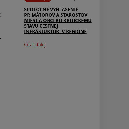
SPOLOČNÉ VYHLÁSENIE
K
PRIMÁTOROV A STAROSTOV
MIEST A OBCI KU KRITICKÉMU
STAVU CESTNEJ
INFRAŠTUKTÚRI V REGIÓNE
L
Čítať ďalej
Aktuality
Meghívó a közsé
önkormányzat 1
ülésére, amely 
14-én (pénteken)
kezdettel lesz m
községi hivatal
tanácstermében
Čítať ďalej