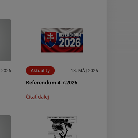
N 2026
Aktuality
13. MÁJ 2026
Aktuality
Referendum 4.7.2026
Beíratkozás az 
Čítať ďalej
Čítať ďalej