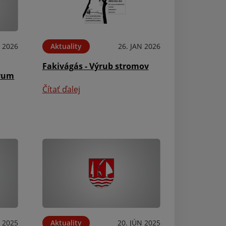
B 2026
Aktuality
26. JAN 2026
Fakivágás - Výrub stromov
trum
Čítať ďalej
Aktuality
Registrácia cho
hospodárskych z
Haszonállatok r
Čítať ďalej
N 2025
Aktuality
20. JÚN 2025