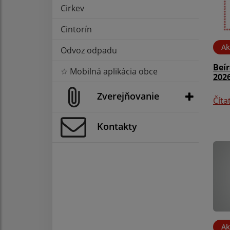
Cirkev
Cintorín
Ak
Odvoz odpadu
Beí
☆ Mobilná aplikácia obce
2026
Zverejňovanie
Číta
Kontakty
Ak